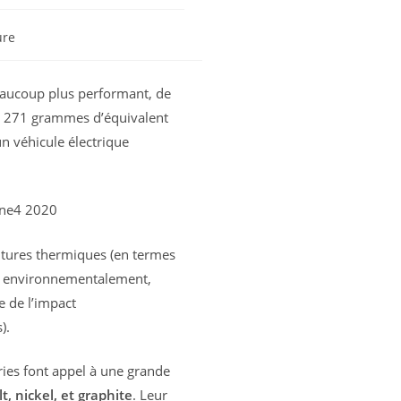
ure
beaucoup plus performant, de
de 271 grammes d’équivalent
n véhicule électrique
itures thermiques (en termes
et environnementalement,
e de l’impact
).
ries font appel à une grande
, nickel, et graphite
. Leur