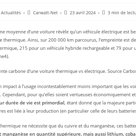
st
Auteur/autrice
Dernière
Temps
Actualités
Carwatt-Net
23 avril 2024
3 min de lect
tegory:
de
modification
de
la
de
lecture :
one moyenne d’une voiture révèle qu’un véhicule électrique est 
publication :
la
publication :
le thermique. Ainsi, sur 200 000 km parcourus, l’empreinte est 
ermique, 215 pour un véhicule hybride rechargeable et 79 pour u
ne4).
un impact à l’usage incontestablement moins important que les vo
). Cependant, pour qu’elles soient vertueuses économiquement 
r durée de vie est primordial
, étant donné que la majeure parti
 est liée à leur production (en particulier celle de leurs batteries
e thermique ne nécessite que du cuivre et du manganèse, ces batte
t manganèse en quantité supérieure, mais aussi lithium, cobalt