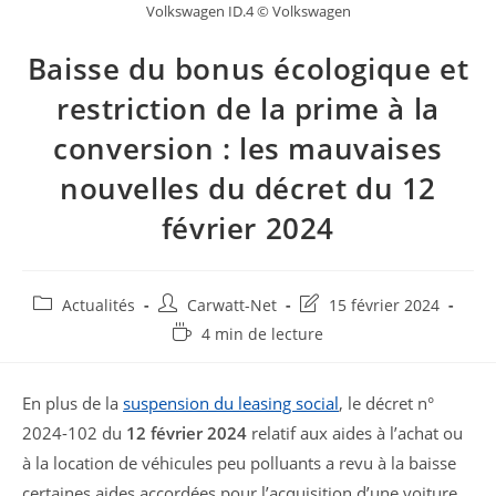
Volkswagen ID.4 © Volkswagen
Baisse du bonus écologique et
restriction de la prime à la
conversion : les mauvaises
nouvelles du décret du 12
février 2024
Post
Auteur/autrice
Dernière
Actualités
Carwatt-Net
15 février 2024
category:
de
modification
Temps
4 min de lecture
la
de
de
publication :
la
lecture :
publication :
En plus de la
suspension du leasing social
, le décret n°
2024-102 du
12 février 2024
relatif aux aides à l’achat ou
à la location de véhicules peu polluants a revu à la baisse
certaines aides accordées pour l’acquisition d’une voiture