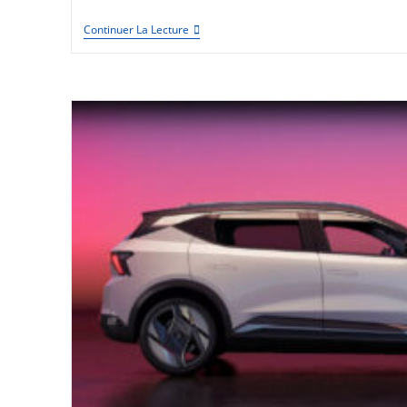
Calcul
Continuer La Lecture
De
L’empreinte
Carbone
D’une
Voiture
Électrique
Vs
Thermique