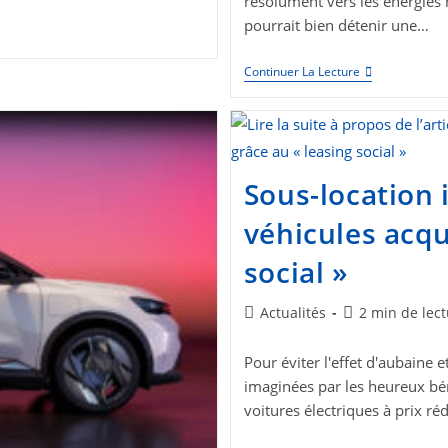
résolument vers les énergies 
pourrait bien détenir une…
Le
Continuer La Lecture
Potentiel
Sous-
Estimé
Du
Lithium
Français
Pour
Sous-location 
La
Révolution
véhicules acqu
De
La
social »
Voiture
Électrique
Post
Temps
Actualités
2 min de lec
category:
de
lecture :
Pour éviter l'effet d'aubaine
imaginées par les heureux béné
voitures électriques à prix r