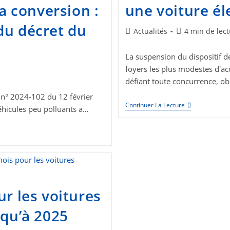
la conversion :
une voiture él
du décret du
Post
Temps
Actualités
4 min de lec
category:
de
lecture :
La suspension du dispositif d
foyers les plus modestes d'acc
défiant toute concurrence, ob
t n° 2024-102 du 12 février
Sans
Continuer La Lecture
véhicules peu polluants a…
Leasing
Social,
Comment
Acquérir
Une
Voiture
Électrique
À
Moindre
Coût
ur les voitures
?
squ’à 2025