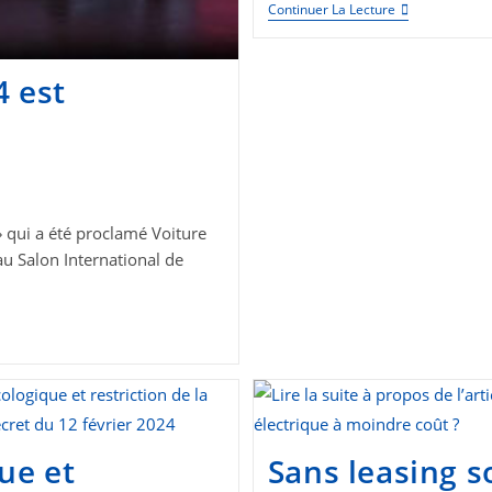
Sous-
Continuer La Lecture
Location
Interdite
Pour
Les
4 est
Véhicules
Acquis
Grâce
Au
«
Leasing
Social
»
» qui a été proclamé Voiture
au Salon International de
ue et
Sans leasing s