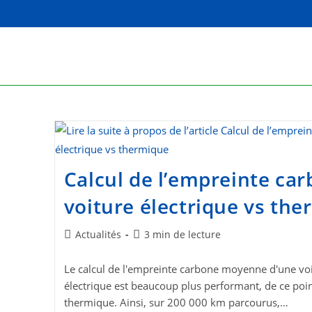
Skip
to
content
Calcul de l’empreinte ca
voiture électrique vs th
Post
Temps
Actualités
3 min de lecture
category:
de
lecture :
Le calcul de l'empreinte carbone moyenne d'une voi
électrique est beaucoup plus performant, de ce poin
thermique. Ainsi, sur 200 000 km parcourus,…