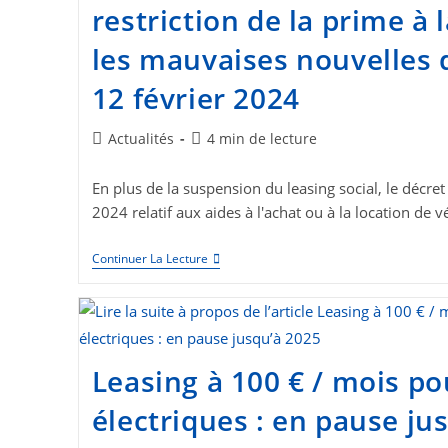
!
restriction de la prime à 
les mauvaises nouvelles 
12 février 2024
Post
Temps
Actualités
4 min de lecture
category:
de
lecture :
En plus de la suspension du leasing social, le décre
2024 relatif aux aides à l'achat ou à la location de 
Baisse
Continuer La Lecture
Du
Bonus
Écologique
Et
Restriction
De
La
Leasing à 100 € / mois po
Prime
À
électriques : en pause ju
La
Conversion