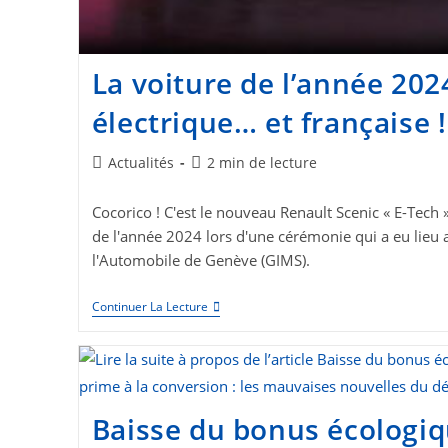
La voiture de l’année 202
électrique… et française !
Post
Temps
Actualités
2 min de lecture
category:
de
lecture :
Cocorico ! C'est le nouveau Renault Scenic « E-Tech 
de l'année 2024 lors d'une cérémonie qui a eu lieu 
l'Automobile de Genève (GIMS).
La
Continuer La Lecture
Voiture
De
L’année
2024
Est
Électrique…
Et
Baisse du bonus écologiq
Française