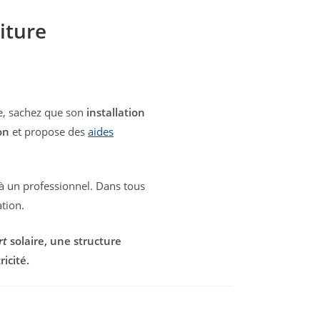
iture
re, sachez que son
installation
on
et propose des
aides
à un professionnel. Dans tous
tion.
rt
solaire, une structure
icité.