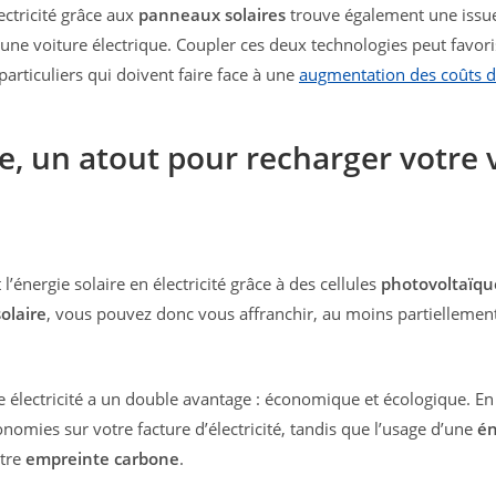
ectricité grâce aux
panneaux solaires
trouve également une issu
publication :
la
publication :
’une voiture électrique. Coupler ces deux technologies peut favor
particuliers qui doivent faire face à une
augmentation des coûts d
re, un atout pour recharger votre 
t l’énergie solaire en électricité grâce à des cellules
photovoltaïqu
solaire
, vous pouvez donc vous affranchir, au moins partiellement
 électricité a un double avantage : économique et écologique. En 
nomies sur votre facture d’électricité, tandis que l’usage d’une
én
otre
empreinte carbone
.