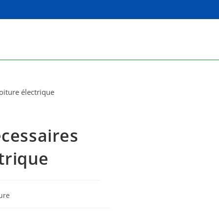
cessaires
trique
ure