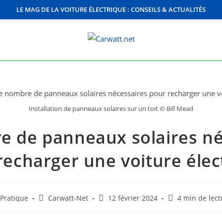
LE MAG DE LA VOITURE ÉLECTRIQUE : CONSEILS & ACTUALITÉS
Installation de panneaux solaires sur un toit © Bill Mead
e de panneaux solaires né
recharger une voiture élec
st
Auteur/autrice
Dernière
Temps
Pratique
Carwatt-Net
12 février 2024
4 min de lect
egory:
de
modification
de
la
de
lecture :