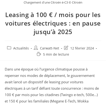
Chargement d'une Citroën ë-C3 © Citroën
Leasing à 100 € / mois pour les
voitures électriques : en pause
jusqu’à 2025
Post
Auteur/autrice
Dernière
Actualités
Carwatt-Net
12 février 2024
category:
de
modification
Temps
5 min de lecture
la
de
de
publication :
la
lecture :
publication :
Dans une époque où l’urgence climatique pousse à
repenser nos modes de déplacement, le gouvernement
avait lancé un dispositif de leasing pour voitures
électriques à un tarif défiant toute concurrence : moins de
100 € par mois pour les citadines (Twingo e-tech, 500e…)
et 150 € pour les familiales (Megane E-Tech, Mokka