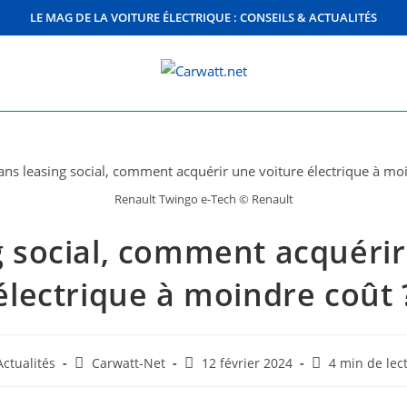
LE MAG DE LA VOITURE ÉLECTRIQUE : CONSEILS & ACTUALITÉS
Renault Twingo e-Tech © Renault
g social, comment acquérir
électrique à moindre coût 
t
Auteur/autrice
Dernière
Temps
Actualités
Carwatt-Net
12 février 2024
4 min de lec
egory:
de
modification
de
la
de
lecture :