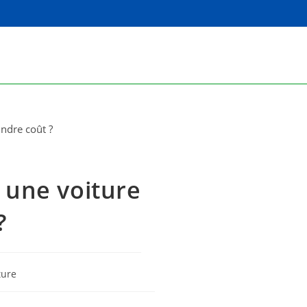
 une voiture
?
ture