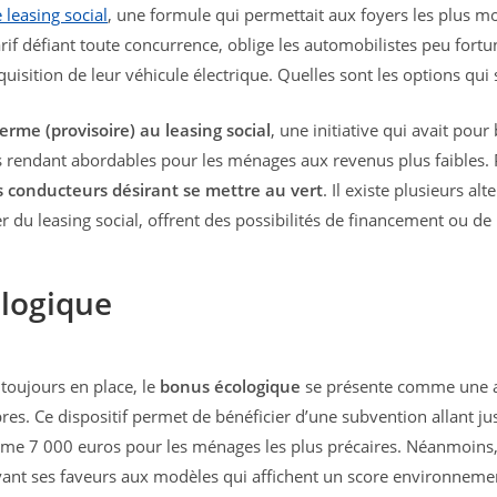
 leasing social
, une formule qui permettait aux foyers les plus mo
publication :
la
publication :
arif défiant toute concurrence, oblige les automobilistes peu fortu
quisition de leur véhicule électrique. Quelles sont les options qui
rme (provisoire) au leasing social
, une initiative qui avait pour
es rendant abordables pour les ménages aux revenus plus faibles.
s conducteurs désirant se mettre au vert
. Il existe plusieurs al
r du leasing social, offrent des possibilités de financement ou de
ologique
toujours en place, le
bonus écologique
se présente comme une ai
pres. Ce dispositif permet de bénéficier d’une subvention allant j
ême 7 000 euros pour les ménages les plus précaires. Néanmoins, 
rvant ses faveurs aux modèles qui affichent un score environneme