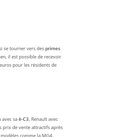
si se tourner vers des
primes
n, il est possible de recevoir
euros pour les résidents de
n avec sa
ë-C3
, Renault avec
 prix de vente attractifs après
es modèles comme la MG4,